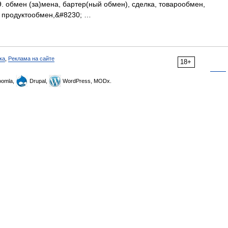
9. обмен (за)мена, бартер(ный обмен), сделка, товарообмен,
, продуктообмен,&#8230; …
ка
,
Реклама на сайте
18+
omla,
Drupal,
WordPress, MODx.