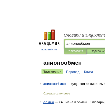
Словари и энциклоп
academic.ru
Толкования
Переводы
анионообмен
Толкование
Перевод
Книги
анионообмен
— сущ., кол во синонимо
1
…
Словарь синонимов
обмен
— См. мена в обмен... Словарь 
2